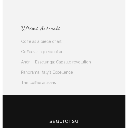
Ultimi Articoli
Coffe as a piece of art
Coffee as a piece of art
Anèri – Esselunga: Capsule revolution
Panorama: Italy’s Excellence
The coffee artisans
SEGUICI SU