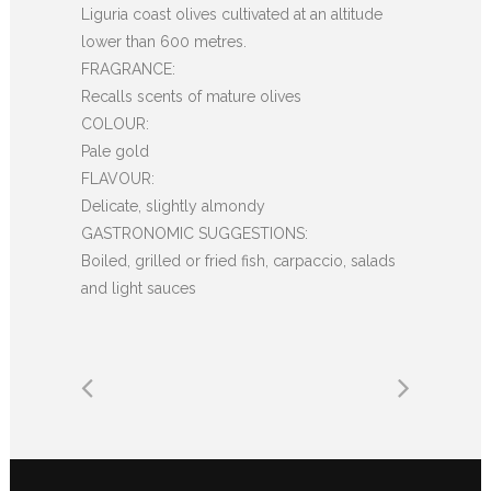
Liguria coast olives cultivated at an altitude
lower than 600 metres.
FRAGRANCE:
Recalls scents of mature olives
COLOUR:
Pale gold
FLAVOUR:
Delicate, slightly almondy
GASTRONOMIC SUGGESTIONS:
Boiled, grilled or fried fish, carpaccio, salads
and light sauces