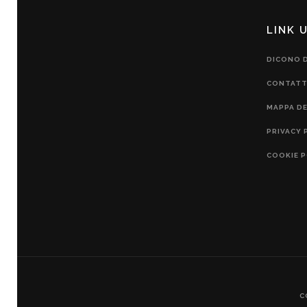
LINK U
DICONO D
CONTATT
MAPPA DE
PRIVACY 
COOKIE P
C