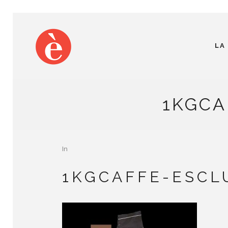
LA
1KGCA
In
1KGCAFFE-ESCL