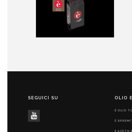
SEGUICI SU
OLIO 
É OLIO T
É SPREMI
É ACETO 