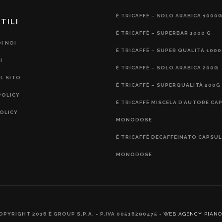
É TRICAFFÈ – SOLO ARABICA 1000
TILI
É TRICAFFÈ – SUPERBAR 1000 G
I NOI
É TRICAFFÈ – SUPER QUALITÀ 100
I
É TRICAFFÈ – SOLO ARABICA 200G
L SITO
É TRICAFFÈ – SUPERQUALITÀ 200G
POLICY
É TRICAFFÈ MISCELA D’AUTORE CA
OLICY
MONODOSE
É TRICAFFÈ DECAFFEINATO CAPSU
MONODOSE
OPYRIGHT 2016 È GROUP S.P.A. - P.IVA 00516290475 -
WEB AGENCY PIANO