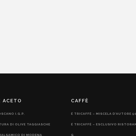
E ACETO
CAFFÈ
OSCANO I.G.P.
É TRICAFFÈ – MISCELA D’AUTORE 5
TURA DI OLIVE TAGGIASCHE
É TRICAFFÈ – ESCLUSIVO RISTORA
BALSAMICO DI MODENA
G