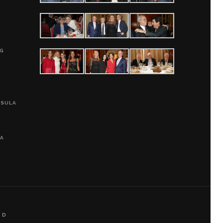
G
0G
PSULA
LA
 D