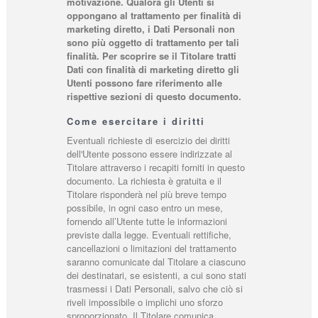
motivazione. Qualora gli Utenti si
oppongano al trattamento per finalità di
marketing diretto, i Dati Personali non
sono più oggetto di trattamento per tali
finalità. Per scoprire se il Titolare tratti
Dati con finalità di marketing diretto gli
Utenti possono fare riferimento alle
rispettive sezioni di questo documento.
Come esercitare i diritti
Eventuali richieste di esercizio dei diritti
dell'Utente possono essere indirizzate al
Titolare attraverso i recapiti forniti in questo
documento. La richiesta è gratuita e il
Titolare risponderà nel più breve tempo
possibile, in ogni caso entro un mese,
fornendo all’Utente tutte le informazioni
previste dalla legge. Eventuali rettifiche,
cancellazioni o limitazioni del trattamento
saranno comunicate dal Titolare a ciascuno
dei destinatari, se esistenti, a cui sono stati
trasmessi i Dati Personali, salvo che ciò si
riveli impossibile o implichi uno sforzo
sproporzionato. Il Titolare comunica