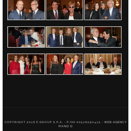
COPYRIGHT 2016 È GROUP S.P.A. - P.IVA 00516290475 -
WEB AGENCY
PIANO D