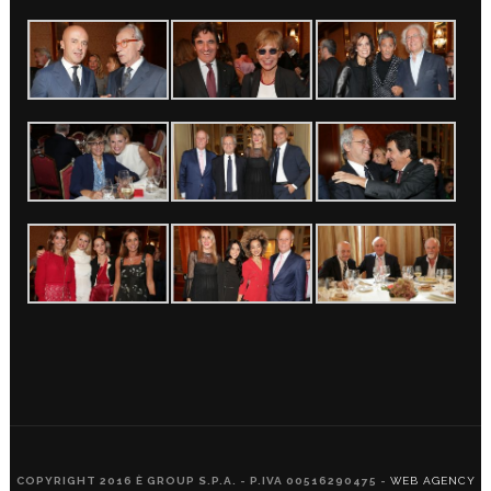
COPYRIGHT 2016 È GROUP S.P.A. - P.IVA 00516290475 -
WEB AGENCY