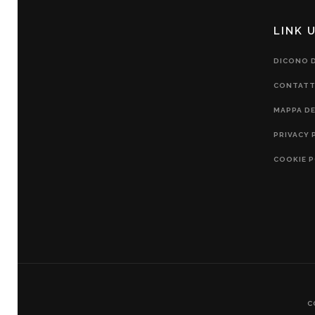
LINK U
DICONO D
CONTATT
MAPPA DE
PRIVACY 
COOKIE P
C