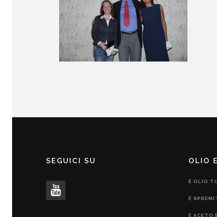
SEGUICI SU
OLIO 
É OLIO T
É SPREMI
É ACETO 