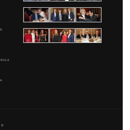
G
0G
PSULA
LA
 D