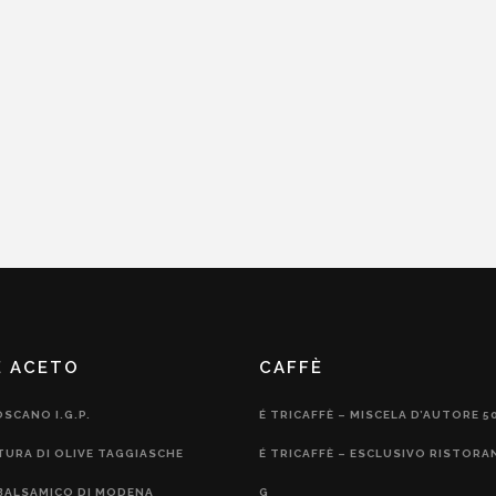
E ACETO
CAFFÈ
OSCANO I.G.P.
É TRICAFFÈ – MISCELA D’AUTORE 5
TURA DI OLIVE TAGGIASCHE
É TRICAFFÈ – ESCLUSIVO RISTORA
BALSAMICO DI MODENA
G