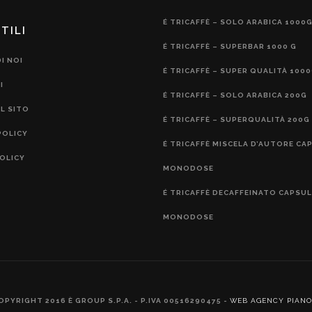
É TRICAFFÈ – SOLO ARABICA 1000
TILI
É TRICAFFÈ – SUPERBAR 1000 G
I NOI
É TRICAFFÈ – SUPER QUALITÀ 100
I
É TRICAFFÈ – SOLO ARABICA 200G
L SITO
É TRICAFFÈ – SUPERQUALITÀ 200G
POLICY
É TRICAFFÈ MISCELA D’AUTORE CA
OLICY
MONODOSE
É TRICAFFÈ DECAFFEINATO CAPSU
MONODOSE
OPYRIGHT 2016 È GROUP S.P.A. - P.IVA 00516290475 -
WEB AGENCY PIANO