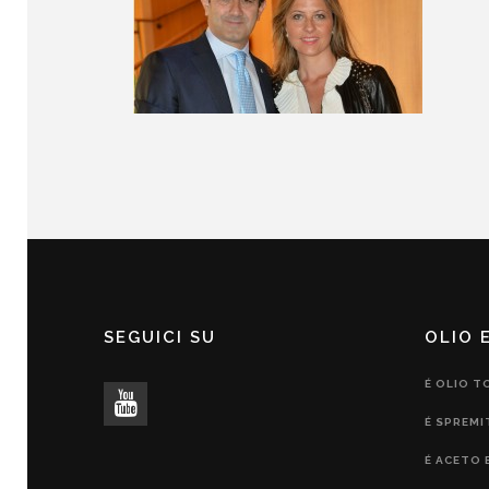
SEGUICI SU
OLIO 
É OLIO T
É SPREMI
É ACETO 