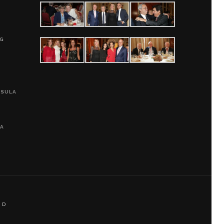
G
0G
PSULA
LA
 D