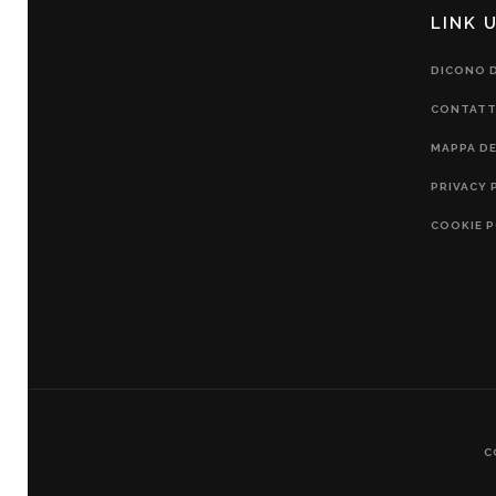
LINK U
DICONO D
CONTATT
MAPPA DE
PRIVACY 
COOKIE P
C