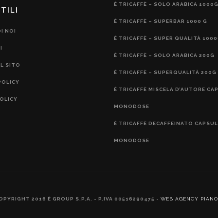
É TRICAFFÈ – SOLO ARABICA 1000
TILI
É TRICAFFÈ – SUPERBAR 1000 G
I NOI
É TRICAFFÈ – SUPER QUALITÀ 100
I
É TRICAFFÈ – SOLO ARABICA 200G
L SITO
É TRICAFFÈ – SUPERQUALITÀ 200G
POLICY
É TRICAFFÈ MISCELA D’AUTORE CA
OLICY
MONODOSE
É TRICAFFÈ DECAFFEINATO CAPSU
MONODOSE
OPYRIGHT 2016 È GROUP S.P.A. - P.IVA 00516290475 -
WEB AGENCY PIANO