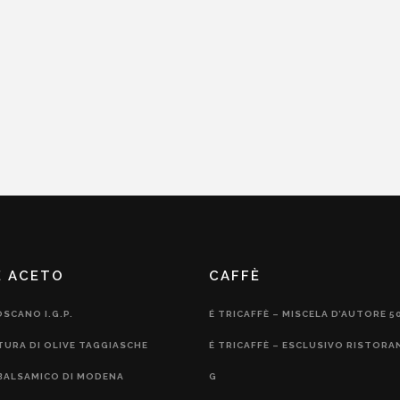
E ACETO
CAFFÈ
OSCANO I.G.P.
É TRICAFFÈ – MISCELA D’AUTORE 5
TURA DI OLIVE TAGGIASCHE
É TRICAFFÈ – ESCLUSIVO RISTORA
BALSAMICO DI MODENA
G