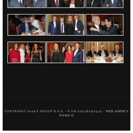
COPYRIGHT 2016 È GROUP S.P.A. - P.IVA 00516290475 -
WEB AGENCY
PIANO D