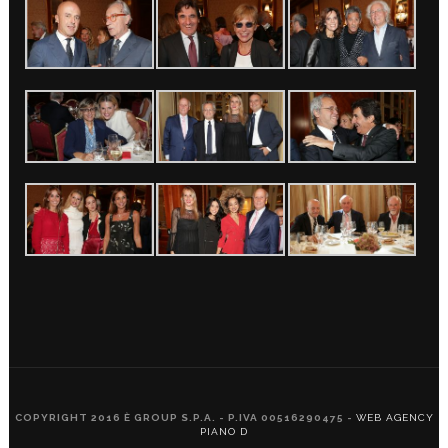
COPYRIGHT 2016 È GROUP S.P.A. - P.IVA 00516290475 -
WEB AGENCY
PIANO D