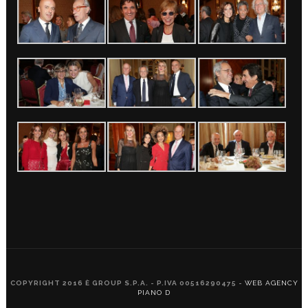
COPYRIGHT 2016 È GROUP S.P.A. - P.IVA 00516290475 -
WEB AGENCY
PIANO D