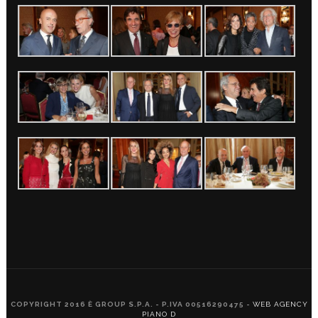
COPYRIGHT 2016 È GROUP S.P.A. - P.IVA 00516290475 -
WEB AGENCY
PIANO D