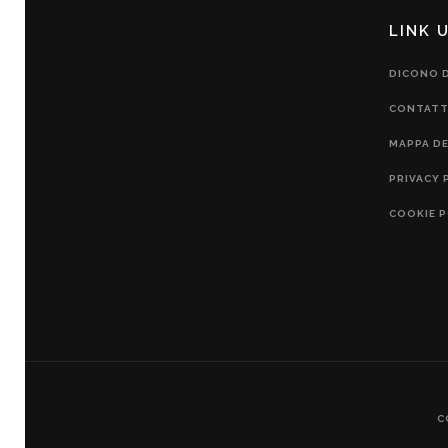
LINK U
DICONO D
CONTATT
MAPPA DE
PRIVACY 
COOKIE P
C