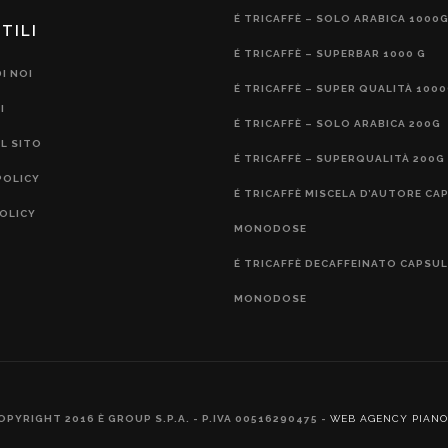
É TRICAFFÈ – SOLO ARABICA 1000
TILI
É TRICAFFÈ – SUPERBAR 1000 G
I NOI
É TRICAFFÈ – SUPER QUALITÀ 100
I
É TRICAFFÈ – SOLO ARABICA 200G
L SITO
É TRICAFFÈ – SUPERQUALITÀ 200G
POLICY
É TRICAFFÈ MISCELA D’AUTORE CA
OLICY
MONODOSE
É TRICAFFÈ DECAFFEINATO CAPSU
MONODOSE
OPYRIGHT 2016 È GROUP S.P.A. - P.IVA 00516290475 -
WEB AGENCY PIANO