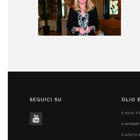
SEGUICI SU
OLIO 
É OLIO T
É SPREMI
É ACETO 