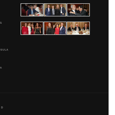
G
0G
PSULA
LA
 D