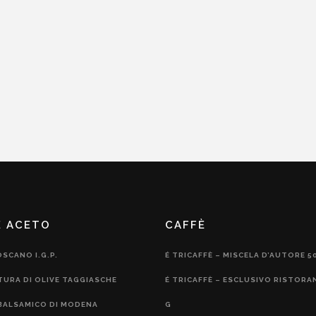
E ACETO
CAFFÈ
OSCANO I.G.P.
É TRICAFFÈ – MISCELA D’AUTORE 5
TURA DI OLIVE TAGGIASCHE
É TRICAFFÈ – ESCLUSIVO RISTORA
BALSAMICO DI MODENA
G