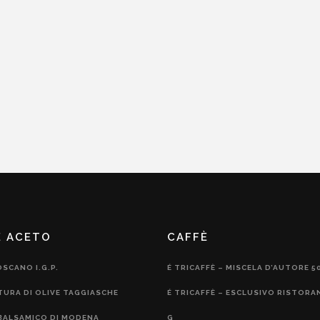
E ACETO
CAFFÈ
OSCANO I.G.P.
É TRICAFFÈ – MISCELA D’AUTORE 5
TURA DI OLIVE TAGGIASCHE
É TRICAFFÈ – ESCLUSIVO RISTORA
BALSAMICO DI MODENA
G