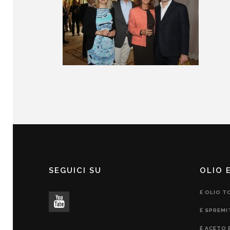
SEGUICI SU
OLIO 
É OLIO T
É SPREMI
É ACETO 