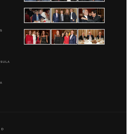
G
0G
PSULA
LA
 D