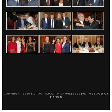
COPYRIGHT 2016 È GROUP S.P.A. - P.IVA 00516290475 -
WEB AGENCY
PIANO D