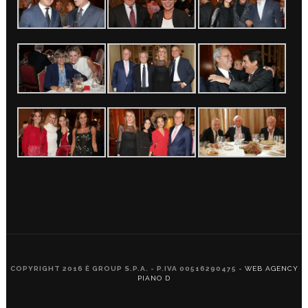
COPYRIGHT 2016 È GROUP S.P.A. - P.IVA 00516290475 -
WEB AGENCY
PIANO D