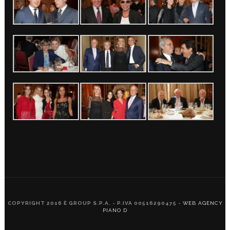
COPYRIGHT 2016 È GROUP S.P.A. - P.IVA 00516290475 -
WEB AGENCY
PIANO D