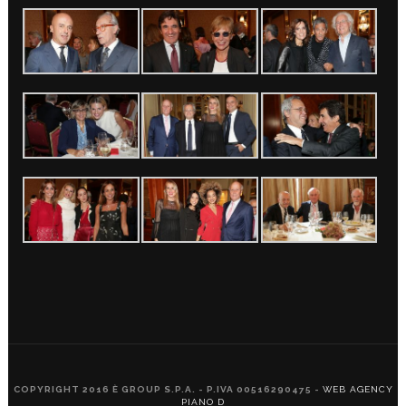
COPYRIGHT 2016 È GROUP S.P.A. - P.IVA 00516290475 -
WEB AGENCY
PIANO D